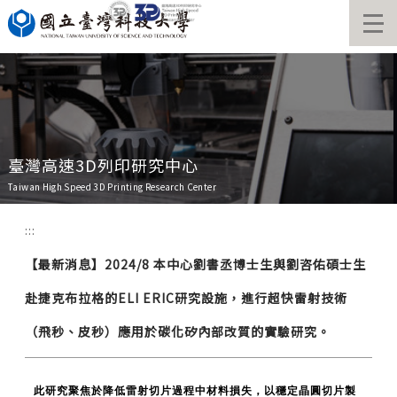
跳
到
主
要
內
容
區
臺灣高速3D列印研究中心
Taiwan High Speed 3D Printing Research Center
:::
【最新消息】2024/8 本中心劉書丞博士生與劉咨佑碩士生
赴捷克布拉格的ELI ERIC研究設施，進行超快雷射技術
（飛秒、皮秒）應用於碳化矽內部改質的實驗研究。
此研究聚焦於降低雷射切片過程中材料損失，以穩定晶圓切片製