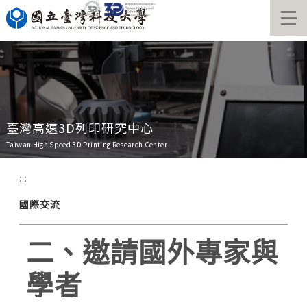
跳
到
主
要
內
容
區
臺灣高速3D列印研究中心
Taiwan High Speed 3D Printing Research Center
:::
國際交流
二、邀請國外專家與
學者