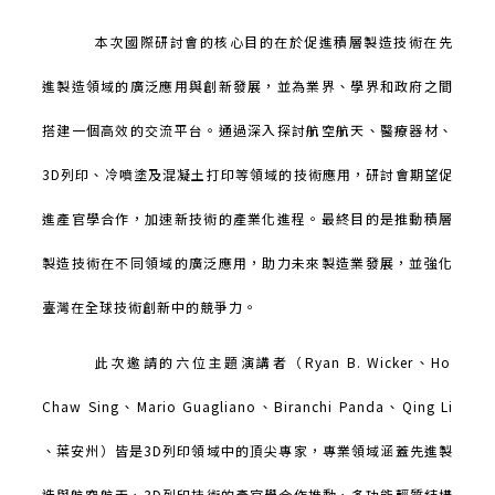
本次國際研討會的核心目的在於促進積層製造技術在先
進製造領域的廣泛應用與創新發展，並為業界、學界和政府之間
搭建一個高效的交流平台。通過深入探討航空航天、醫療器材、
3D
列印、冷噴塗及混凝土打印等領域的技術應用，研討會期望促
進產官學合作，加速新技術的產業化進程。最終目的是推動積層
製造技術在不同領域的廣泛應用，助力未來製造業發展，並強化
臺灣在全球技術創新中的競爭力。
此次邀請的六位主題演講者（
Ryan B. Wicker
、
Ho
Chaw Sing
、
Mario
Guagliano
、
Biranchi
Panda
、
Qing Li
、葉安州）皆是
3D
列印領域中的頂尖專家，專業領域涵蓋先進製
造與航空航天、
3D
列印技術的產官學合作推動、多功能輕質結構