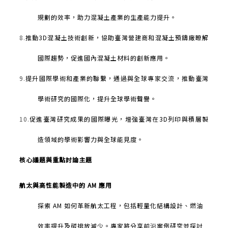
規劃的效率，助力混凝土產業的生產能力提升。
8.
推動
3D
混凝土技術創新，協助臺灣營建商和混凝土預鑄廠瞭解
國際趨勢，促進國內混凝土材料的創新應用。
9.
提升國際學術和產業的聯繫，通過與全球專家交流，推動臺灣
學術研究的國際化，提升全球學術聲譽。
10.
促進臺灣研究成果的國際曝光，增強臺灣在
3D
列印與積層製
造領域的學術影響力與全球能見度。
核心議題與重點討論主題
航太與高性能製造中的
AM
應用
探索
AM
如何革新航太工程，包括輕量化結構設計、燃油
效率提升及碳排放減少。專家將分享前沿案例研究並探討