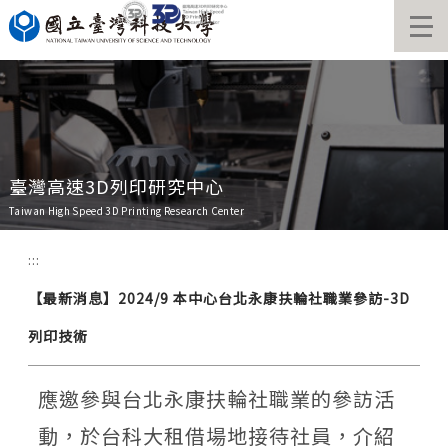
跳
到
主
要
內
容
區
臺灣高速3D列印研究中心
Taiwan High Speed 3D Printing Research Center
:::
【最新消息】2024/9 本中心台北永康扶輪社職業參訪-3D
列印技術
應邀參與台北永康扶輪社職業的參訪活
動，於台科大租借場地接待社員，介紹