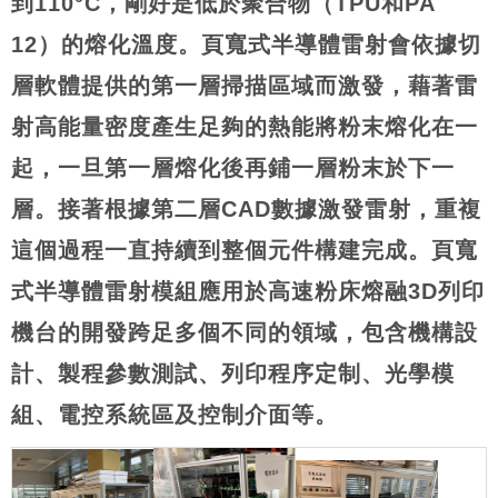
到110°C，剛好是低於聚合物（TPU和PA
12）的熔化溫度。頁寬式半導體雷射會依據切
層軟體提供的第一層掃描區域而激發，藉著雷
射高能量密度產生足夠的熱能將粉末熔化在一
起，一旦第一層熔化後再鋪一層粉末於下一
層。接著根據第二層CAD數據激發雷射，重複
這個過程一直持續到整個元件構建完成。頁寬
式半導體雷射模組應用於高速粉床熔融3D列印
機台的開發跨足多個不同的領域，包含機構設
計、製程參數測試、列印程序定制、光學模
組、電控系統區及控制介面等。