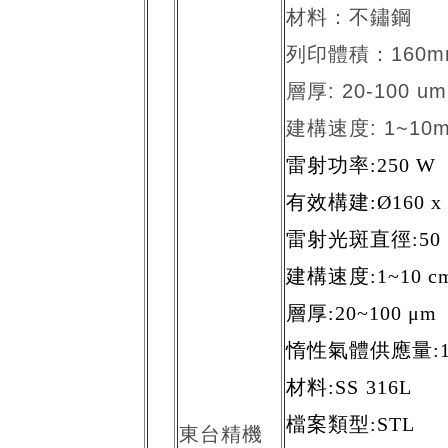
材料：不鏽鋼
列印體積：160mm 
層厚: 20-100 um
建構速度: 1~10m
雷射功率:250 W
有效構建:Ø160 x 
雷射光斑直徑:50 
建構速度:1~10 cm
層厚:20~100 μm
惰性氣體供應量:10 L
材料:SS
316L
檔案類型:STL
東台精機