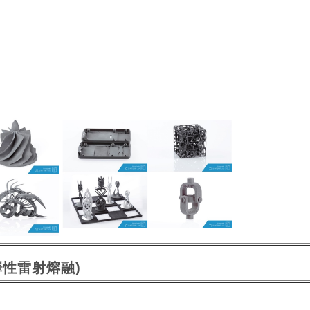
 (選擇性雷射熔融)