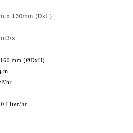
x 160mm (DxH)
m3/s
160 mm (ØDxH)
μm
³/hr
iter/hr