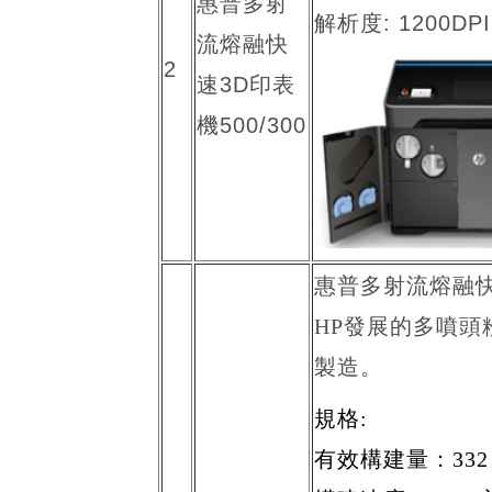
惠普多射
解析度: 1200DPI
流熔融快
2
速3D印表
機500/300
惠普多射流熔融快速彩色
HP發展的多噴
製造。
規格:
有效構建量：332 x 